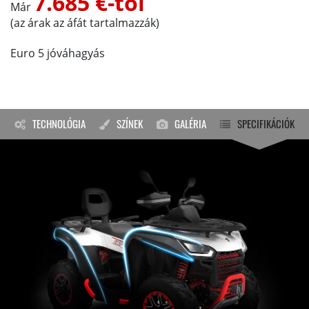
7.685 €-tól
Már
(az árak az áfát tartalmazzák)
Euro 5 jóváhagyás
TECHNOLÓGIA
SZÍNEK
GALÉRIA
SPECIFIKÁCIÓK