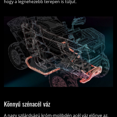
hogy a legnehezebb terepen is túljut.
Könnyű szénacél váz
A nagy szilárdságú króm-molibdén acél váz előnye az,