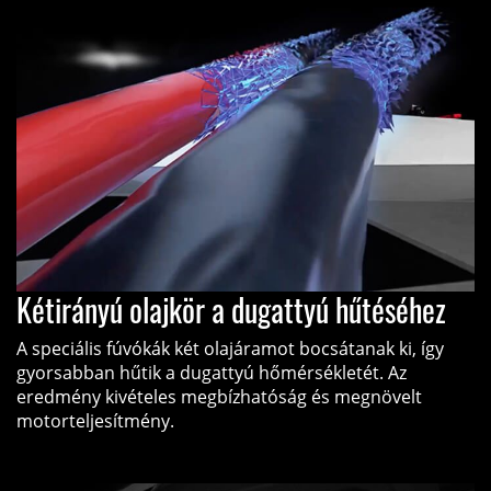
Kétirányú olajkör a dugattyú hűtéséhez
A speciális fúvókák két olajáramot bocsátanak ki, így
gyorsabban hűtik a dugattyú hőmérsékletét. Az
eredmény kivételes megbízhatóság és megnövelt
motorteljesítmény.