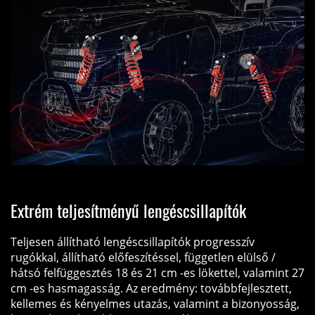
Extrém teljesítményű lengéscsillapítók
Teljesen állítható lengéscsillapítók progresszív
rugókkal, állítható előfeszítéssel, független elülső /
hátsó felfüggesztés 18 és 21 cm -es lökettel, valamint 27
cm -es hasmagasság. Az eredmény: továbbfejlesztett,
kellemes és kényelmes utazás, valamint a bizonyosság,