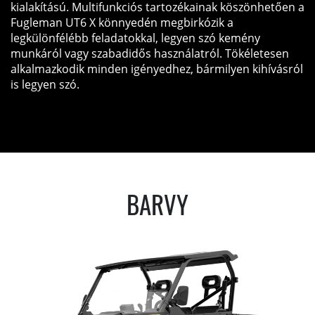
kialakítású. Multifunkciós tartozékainak köszönhetően a
Fugleman UT6 X könnyedén megbirkózik a
legkülönfélébb feladatokkal, legyen szó kemény
munkáról vagy szabadidős használatról. Tökéletesen
alkalmazkodik minden igényedhez, bármilyen kihívásról
is legyen szó.
BARVY