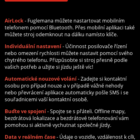
AirLock
- Fuglemana můžete nastartovat mobilním
telefonem pomocí Bluetooth. Přes mobilní aplikaci také
můžete stroj odemknout na dálku namísto klíče.
Individuální nastavení
- Účinnost posilovače řízení
nebo omezení rychlosti můžete nastavit pomocí svého
chytrého telefonu. Přizpůsobte si stroj přesně podle
vašich potřeb a užijte si jízdu ještě víc!
Automatické nouzové volání
- Zadejte si kontaktní
osobu pro případ nouze a v případě vážné nehody
nebo převrácení aplikace automaticky pošle SMS i se
souřadnicemi vaší kontaktní osobě.
Buďte ve spojení
- Spojte se s přáteli. Offline mapy,
bezdrátová lokalizace a bezdrátové telefonování vám
pomohou si aktivně vychutnat společné jízdy.
Data v reálném čase
- Údaje o vozidle, vzdálenost k cíli,