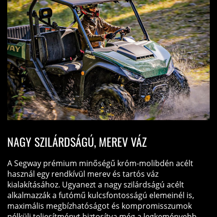
NAGY SZILÁRDSÁGÚ, MEREV VÁZ
A Segway prémium minőségű króm-molibdén acélt
használ egy rendkívül merev és tartós váz
kialakításához. Ugyanezt a nagy szilárdságú acélt
alkalmazzák a futómű kulcsfontosságú elemeinél is,
maximális megbízhatóságot és kompromisszumok
nélküli teljesítményt biztosítva még a legkeményebb