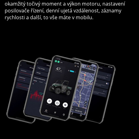
okamžitý točivý moment a výkon motoru, nastavení
posilovače řízení, denní ujetá vzdálenost, záznamy
rychlosti a další, to vše máte v mobilu.