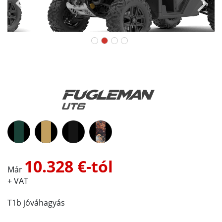
10.328 €-tól
Már
+ VAT
T1b jóváhagyás