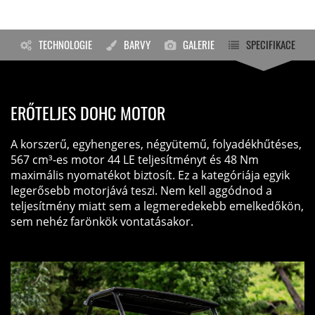
TECHNOLOGIE
BARVY
GALERIE
SPECIFIKACE
ERŐTELJES DOHC MOTOR
A korszerű, egyhengeres, négyütemű, folyadékhűtéses,
567 cm³-es motor 44 LE teljesítményt és 48 Nm
maximális nyomatékot biztosít. Ez a kategóriája egyik
legerősebb motorjává teszi. Nem kell aggódnod a
teljesítmény miatt sem a legmeredekebb emelkedőkön,
sem nehéz farönkök vontatásakor.