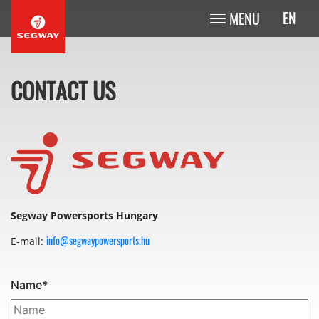
EN
MENU
CONTACT US
Segway Powersports Hungary
info@segwaypowersports.hu
E-mail:
Name
*